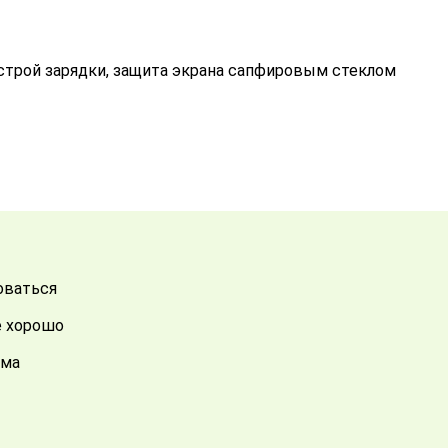
трой зарядки, защита экрана сапфировым стеклом
оваться
е хорошо
ема