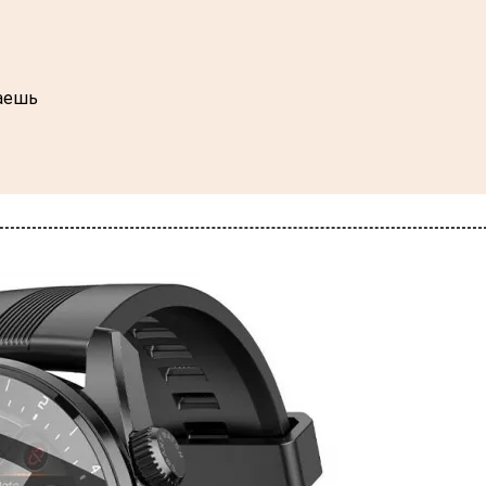
таешь